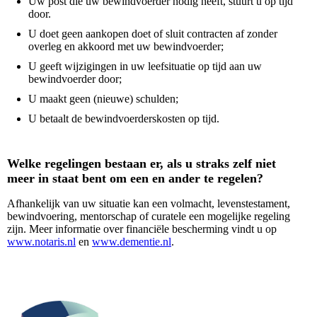
Uw post die uw bewindvoerder nodig heeft, stuurt u op tijd
door.
U doet geen aankopen doet of sluit contracten af zonder
overleg en akkoord met uw bewindvoerder;
U geeft wijzigingen in uw leefsituatie op tijd aan uw
bewindvoerder door;
U maakt geen (nieuwe) schulden;
U betaalt de bewindvoerderskosten op tijd.
Welke regelingen bestaan er, als u straks zelf niet
meer in staat bent om een en ander te regelen?
Afhankelijk van uw situatie kan een volmacht, levenstestament,
bewindvoering, mentorschap of curatele een mogelijke regeling
zijn. Meer informatie over financiële bescherming vindt u op
www.notaris.nl
en
www.dementie.nl
.